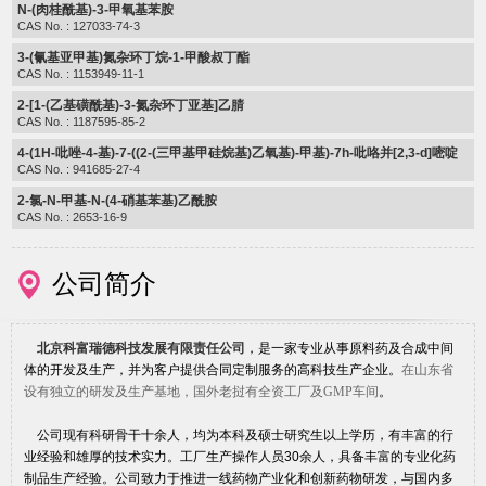
N-(肉桂酰基)-3-甲氧基苯胺
CAS No. : 127033-74-3
3-(氰基亚甲基)氮杂环丁烷-1-甲酸叔丁酯
CAS No. : 1153949-11-1
2-[1-(乙基磺酰基)-3-氮杂环丁亚基]乙腈
CAS No. : 1187595-85-2
4-(1H-吡唑-4-基)-7-((2-(三甲基甲硅烷基)乙氧基)-甲基)-7h-吡咯并[2,3-d]嘧啶
CAS No. : 941685-27-4
2-氯-N-甲基-N-(4-硝基苯基)乙酰胺
CAS No. : 2653-16-9
公司简介
北京科富瑞德科技发展有限责任公司
，是一家专业从事原料药及合成中间
体的开发及生产，并为客户提供合同定制服务的高科技生产企业。
在山东省
设有独立的研发及生产基地，国外老挝有全资工厂及GMP车间
。
公司现有科研骨干十余人，均为本科及硕士研究生以上学历，有丰富的行
业经验和雄厚的技术实力。工厂生产操作人员30余人，具备丰富的专业化药
制品生产经验。公司致力于推进一线药物产业化和创新药物研发，与国内多