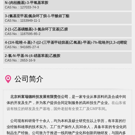
N-(肉桂酰基)-3-甲氧基苯胺
CAS No. : 127033-74-3
3-(氰基亚甲基)氮杂环丁烷-1-甲酸叔丁酯
CAS No. : 1153949-11-1
2-[1-(乙基磺酰基)-3-氮杂环丁亚基]乙腈
CAS No. : 1187595-85-2
4-(1H-吡唑-4-基)-7-((2-(三甲基甲硅烷基)乙氧基)-甲基)-7h-吡咯并[2,3-d]嘧啶
CAS No. : 941685-27-4
2-氯-N-甲基-N-(4-硝基苯基)乙酰胺
CAS No. : 2653-16-9
公司简介
北京科富瑞德科技发展有限责任公司
，是一家专业从事原料药及合成中间
体的开发及生产，并为客户提供合同定制服务的高科技生产企业。
在山东省
设有独立的研发及生产基地，国外老挝有全资工厂及GMP车间
。
公司现有科研骨干十余人，均为本科及硕士研究生以上学历，有丰富的行
业经验和雄厚的技术实力。工厂生产操作人员30余人，具备丰富的专业化药
制品生产经验。公司致力于推进一线药物产业化和创新药物研发，与国内多